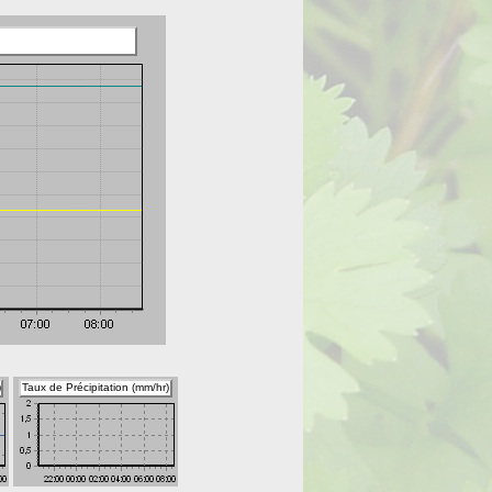
)
Taux de Précipitation (mm/hr)