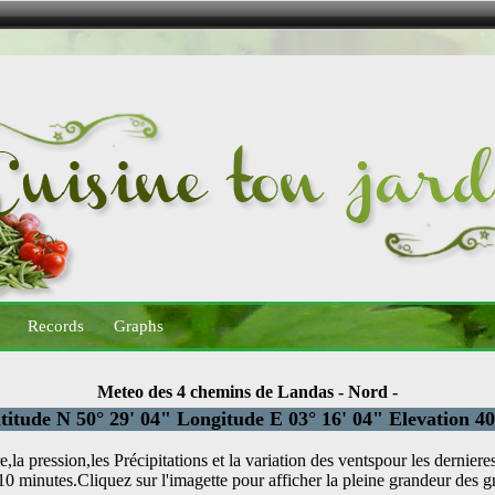
Records
Graphs
Meteo des 4 chemins de Landas - Nord -
titude N 50° 29' 04" Longitude E 03° 16' 04" Elevation 4
,la pression,les Précipitations et la variation des ventspour les derniere
10 minutes.Cliquez sur l'imagette pour afficher la pleine grandeur des 